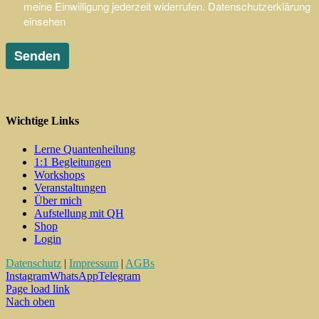
Wichtige Links
Lerne Quantenheilung
1:1 Begleitungen
Workshops
Veranstaltungen
Über mich
Aufstellung mit QH
Shop
Login
Datenschutz
|
Impressum
|
AGBs
Instagram
WhatsApp
Telegram
Page load link
Nach oben