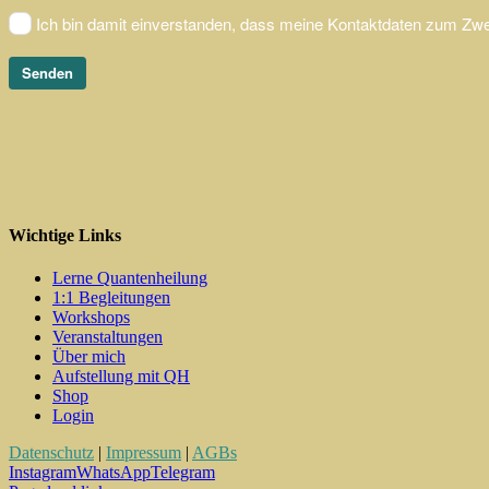
Wichtige Links
Lerne Quantenheilung
1:1 Begleitungen
Workshops
Veranstaltungen
Über mich
Aufstellung mit QH
Shop
Login
Datenschutz
|
Impressum
|
AGBs
Instagram
WhatsApp
Telegram