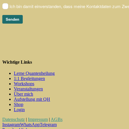
Wichtige Links
Lerne Quantenheilung
1:1 Begleitungen
Workshops
Veranstaltungen
Über mich
Aufstellung mit QH
Shop
Login
Datenschutz
|
Impressum
|
AGBs
Instagram
WhatsApp
Telegram