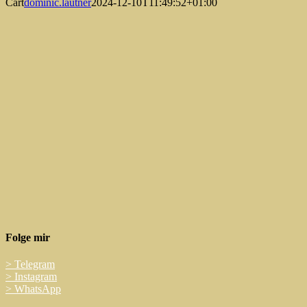
Cart
dominic.lautner
2024-12-10T11:49:52+01:00
Folge mir
>
Telegram
>
Instagram
>
WhatsApp