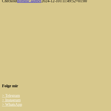
Checkout
dominic.lautner
2024-12-10T11:49:52+01:00
Folge mir
>
Telegram
>
Instagram
>
WhatsApp