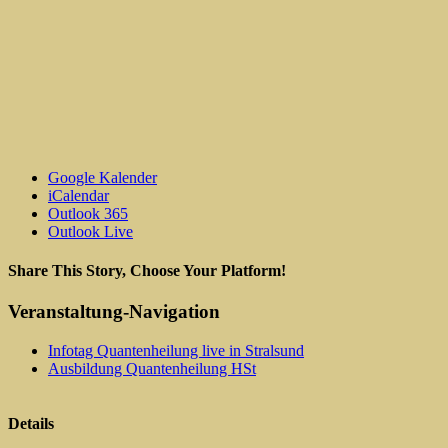
Google Kalender
iCalendar
Outlook 365
Outlook Live
Share This Story, Choose Your Platform!
Facebook
X
Reddit
LinkedIn
WhatsApp
Tumblr
Pinterest
Vk
E-
Veranstaltung-Navigation
Mail
Infotag Quantenheilung live in Stralsund
Ausbildung Quantenheilung HSt
Details