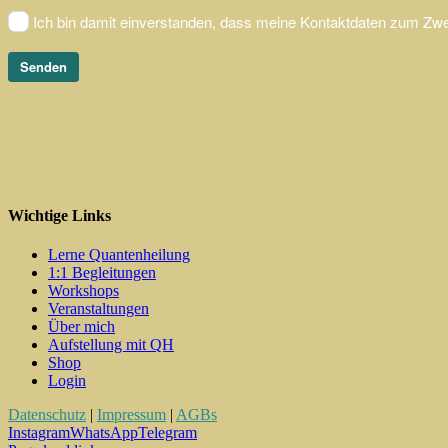
Wichtige Links
Lerne Quantenheilung
1:1 Begleitungen
Workshops
Veranstaltungen
Über mich
Aufstellung mit QH
Shop
Login
Datenschutz
|
Impressum
|
AGBs
Instagram
WhatsApp
Telegram