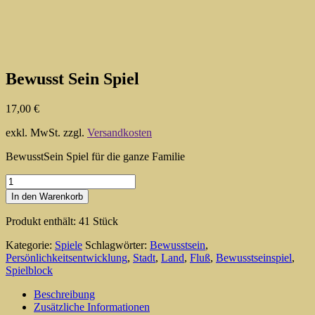
Bewusst Sein Spiel
17,00
€
exkl. MwSt.
zzgl.
Versandkosten
BewusstSein Spiel für die ganze Familie
Bewusst
Sein
In den Warenkorb
Spiel
Menge
Produkt enthält: 41
Stück
Kategorie:
Spiele
Schlagwörter:
Bewusstsein
,
Persönlichkeitsentwicklung
,
Stadt
,
Land
,
Fluß
,
Bewusstseinspiel
,
Spielblock
Beschreibung
Zusätzliche Informationen