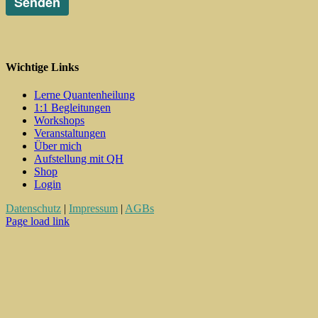
Wichtige Links
Lerne Quantenheilung
1:1 Begleitungen
Workshops
Veranstaltungen
Über mich
Aufstellung mit QH
Shop
Login
Datenschutz
|
Impressum
|
AGBs
Instagram
WhatsApp
Telegram
Page load link
Nach
oben