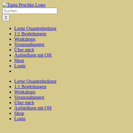
Zum
Inhalt
Suche
springen
nach:
Lerne Quantenheilung
1:1 Begleitungen
Workshops
Veranstaltungen
Über mich
Aufstellung mit QH
Shop
Login
Lerne Quantenheilung
1:1 Begleitungen
Workshops
Veranstaltungen
Über mich
Aufstellung mit QH
Shop
Login