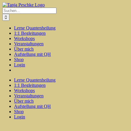
Zum
Inhalt
Suche
springen
nach:
Lerne Quantenheilung
1:1 Begleitungen
Workshops
Veranstaltungen
Über mich
Aufstellung mit QH
Shop
Login
Lerne Quantenheilung
1:1 Begleitungen
Workshops
Veranstaltungen
Über mich
Aufstellung mit QH
Shop
Login