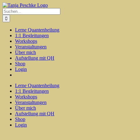
Zum
Inhalt
Suche
springen
nach:
Lerne Quantenheilung
1:1 Begleitungen
Workshops
Veranstaltungen
Über mich
Aufstellung mit QH
Shop
Login
Lerne Quantenheilung
1:1 Begleitungen
Workshops
Veranstaltungen
Über mich
Aufstellung mit QH
Shop
Login