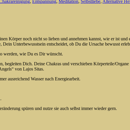
Chakrareinigung
,
Entspannung
,
Meditation
,
Selbstliebe
,
Alternative He
nen Körper noch nicht so lieben und annehmen kannst, wie er ist und 
, Dein Unterbewusstsein entscheidet, ob Du die Ursache bewusst erlebs
o werden, wie Du es Dir wünscht.
len, begleiten Dich. Deine Chakras und verschieben Körperteile/Organe 
Angels“ von Lajos Sitas.
mmer ausreichend Wasser nach Energiearbeit.
.
eränderung spüren und nutze sie auch selbst immer wieder gern.