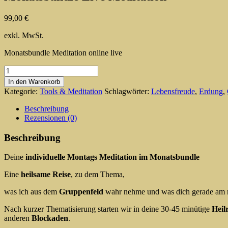
99,00
€
exkl. MwSt.
Monatsbundle Meditation online live
Monatsbundle
Live
In den Warenkorb
Meditation
Kategorie:
Tools & Meditation
Schlagwörter:
Lebensfreude
,
Erdung
,
Menge
Beschreibung
Rezensionen (0)
Beschreibung
Deine
individuelle Montags Meditation im Monatsbundle
Eine
heilsame Reise
, zu dem Thema,
was ich aus dem
Gruppenfeld
wahr nehme und was dich gerade am m
Nach kurzer Thematisierung starten wir in deine 30-45 minütige
Heil
anderen
Blockaden
.