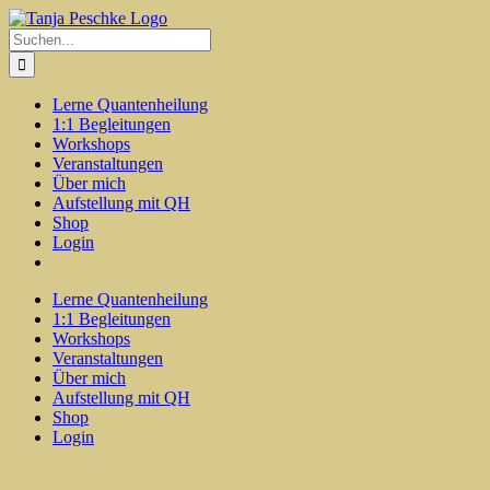
Zum
Inhalt
Suche
springen
nach:
Lerne Quantenheilung
1:1 Begleitungen
Workshops
Veranstaltungen
Über mich
Aufstellung mit QH
Shop
Login
Lerne Quantenheilung
1:1 Begleitungen
Workshops
Veranstaltungen
Über mich
Aufstellung mit QH
Shop
Login