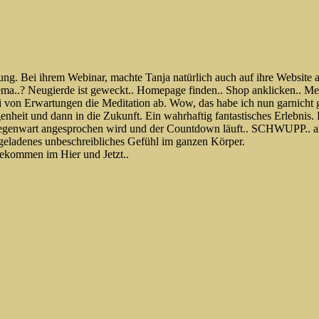
nnung. Bei ihrem Webinar, machte Tanja natürlich auch auf ihre Website
ema..? Neugierde ist geweckt.. Homepage finden.. Shop anklicken.. Medi
ei von Erwartungen die Meditation ab. Wow, das habe ich nun garnicht g
ngenheit und dann in die Zukunft. Ein wahrhaftig fantastisches Erlebni
Gegenwart angesprochen wird und der Countdown läuft.. SCHWUPP.. als
 geladenes unbeschreibliches Gefühl im ganzen Körper.
gekommen im Hier und Jetzt..