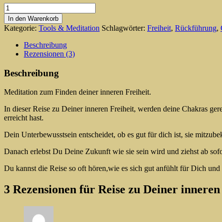
Reise
zu
In den Warenkorb
Deiner
Kategorie:
Tools & Meditation
Schlagwörter:
Freiheit
,
Rückführung
,
inneren
Freiheit
Beschreibung
Menge
Rezensionen (3)
Beschreibung
Meditation zum Finden deiner inneren Freiheit.
In dieser Reise zu Deiner inneren Freiheit, werden deine Chakras ger
erreicht hast.
Dein Unterbewusstsein entscheidet, ob es gut für dich ist, sie mitzub
Danach erlebst Du Deine Zukunft wie sie sein wird und ziehst ab sof
Du kannst die Reise so oft hören,wie es sich gut anfühlt für Dich u
3 Rezensionen für
Reise zu Deiner inneren