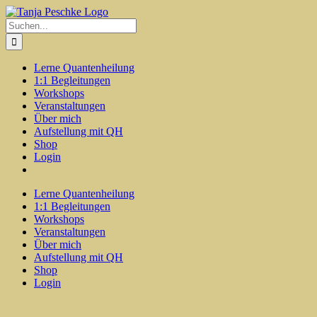
Zum
Inhalt
Suche
springen
nach:
Lerne Quantenheilung
1:1 Begleitungen
Workshops
Veranstaltungen
Über mich
Aufstellung mit QH
Shop
Login
Lerne Quantenheilung
1:1 Begleitungen
Workshops
Veranstaltungen
Über mich
Aufstellung mit QH
Shop
Login